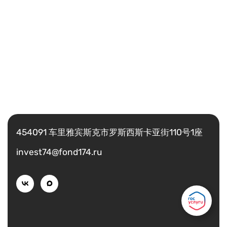
Есть вопрос?
Написать
454091 车里雅宾斯克市罗斯西斯卡亚街110号1座
invest74@fond174.ru