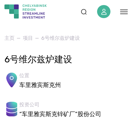
地区概况
主页
项目
6号维尔兹炉建设
“南乌拉尔”经济特区
6号维尔兹炉建设
对于投资者
项目
位置
投资标准
车里雅宾斯克州
投资地图
要闻
投资公司
媒体材料
“车里雅宾斯克锌矿厂”股份公司
活动安排表