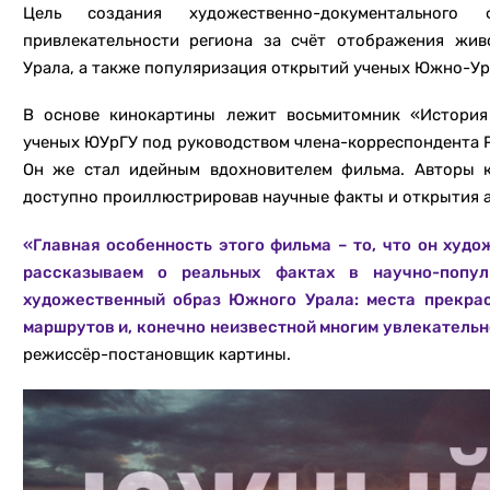
Цель создания художественно-документального
привлекательности региона за счёт отображения жи
Урала, а также популяризация открытий ученых Южно-Ур
В основе кинокартины лежит восьмитомник «История
ученых ЮУрГУ под руководством члена-корреспондента Р
Он же стал идейным вдохновителем фильма. Авторы к
доступно проиллюстрировав научные факты и открытия а
«Главная особенность этого фильма – то, что он худ
рассказываем о реальных фактах в научно-попу
художественный образ Южного Урала: места прекрас
маршрутов и, конечно неизвестной многим увлекательн
режиссёр-постановщик картины.