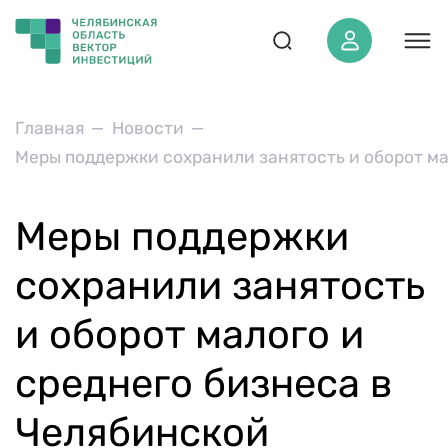
О регионе
Главная
Новости
Меры поддержки сохранили занятость и оборот ма
ОЭЗ «‎Южноуральская»‎
Инвестору
Меры поддержки
Проекты
Инвестиционный стандарт
сохранили занятость
Инвестиционная карта
и оборот малого и
Экспертам АСИ
среднего бизнеса в
Новости
Медиаматериалы
Челябинской