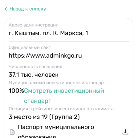
Календарь мероприятий
Назад к списку
Контакты и обратная связь
Адрес администрации
г. Кыштым, пл. К. Маркса, 1
8 (800) 350 24 74
Официальный сайт
https://www.adminkgo.ru
Численность населения
37,1 тыс. человек
Получить консультацию
Муниципальный инвестиционный стандарт
100%
Смотреть инвестиционный
стандарт
Позиция в рейтинге инвестиционного климата
3 место из 19 (Группа 2)
Паспорт муниципального
образования