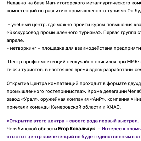
Недавно на базе Магнитогорского металлургического ком
компетенций по развитию промышленного туризма.Он буд
- учебный центр, где можно пройти курсы повышения кв
«Экскурсовод промышленного туризма». Первая группа с
апреле;
- нетворкинг – площадка для взаимодействия предприяти
Центр профкомпетенций неслучайно появился при ММК: с
тысяч туристов, в настоящее время здесь разработаны се
Открытие Центра компетенций проходит в формате двух
промышленного гостеприимства». Кроме делегации Челя
завод «Урал», оружейная компания «АиР», компания «Ниа
приехали команды Кемеровской области и ХМАО.
«Открытие этого центра – своего рода первый выстрел,
Челябинской области
Егор Ковальчук
. –
Интерес к промы
что этот центр компетенций не будет единственным в ст