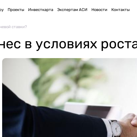
ру
Проекты
Инвесткарта
Экспертам АСИ
Новости
Контакты
чевой ставки?
нес в условиях рост