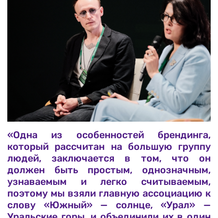
«Одна из особенностей брендинга,
который рассчитан на большую группу
людей, заключается в том, что он
должен быть простым, однозначным,
узнаваемым и легко считываемым,
поэтому мы взяли главную ассоциацию к
слову «Южный» — солнце, «Урал» —
Уральские горы, и объединили их в один