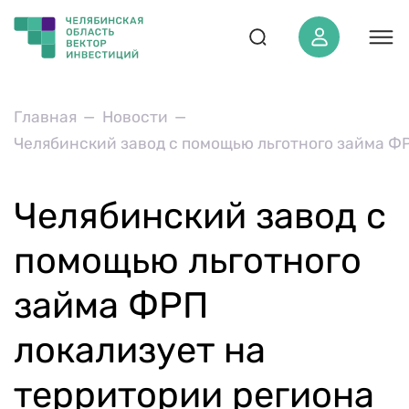
О регионе
Главная
Новости
Челябинский завод с помощью льготного займа 
ОЭЗ «‎Южноуральская»‎
Инвестору
Челябинский завод с
Проекты
Инвестиционный стандарт
помощью льготного
Инвестиционная карта
займа ФРП
Экспертам АСИ
локализует на
Новости
Медиаматериалы
территории региона