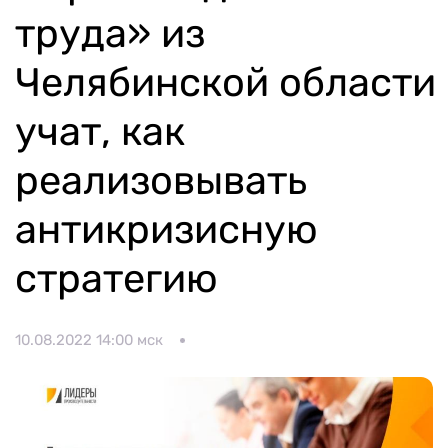
Календарь мероприятий
труда» из
Контакты и обратная связь
Челябинской области
8 (800) 350 24 74
учат, как
реализовывать
антикризисную
Получить консультацию
стратегию
10.08.2022 14:00 мск