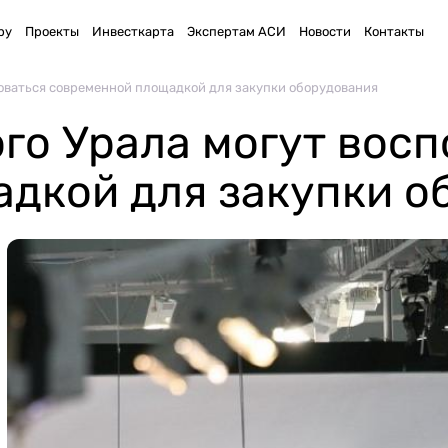
ру
Проекты
Инвесткарта
Экспертам АСИ
Новости
Контакты
оваться современной площадкой для закупки оборудования
о Урала могут восп
дкой для закупки о