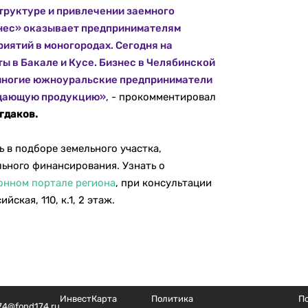
труктуре и привлечении заемного
знес» оказывает предпринимателям
иятий в моногородах. Сегодня на
ы в Бакале и Кусе. Бизнес в Челябинской
 многие южноуральские предприниматели
ещающую продукцию»
, - прокомментировал
гдаков.
 в подборе земельного участка,
ьного финансирования. Узнать о
онном портале региона
, при консультации
ская, 110, к.1, 2 этаж.
ИнвестКарта
Политика
П
74@fond174.ru