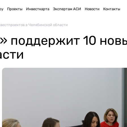
ру
Проекты
Инвесткарта
Экспертам АСИ
Новости
Контакты
вестпроектов в Челябинской области
» поддержит 10 нов
асти