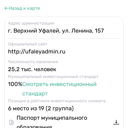
Календарь мероприятий
Назад к карте
Контакты и обратная связь
Адрес администрации
г. Верхний Уфалей, ул. Ленина, 157
8 (800) 350 24 74
Официальный сайт
http://ufaleyadmin.ru
Численность населения
25,2 тыс. человек
Получить консультацию
Муниципальный инвестиционный стандарт
100%
Смотреть инвестиционный
стандарт
Позиция в рейтинге инвестиционного климата
6 место из 19 (2 группа)
Паспорт муниципального
образования