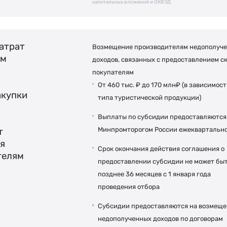
капитальных вложений и ОКВЭД
атрат
Возмещение производителям недополуч
ям
доходов, связанных с предоставлением с
покупателям
От 460 тыс. ₽ до 170 млн₽ (в зависимост
акупки
типа туристической продукции)
Выплаты по субсидии предоставляются
Минпромторогом России ежеквартальн
т
я
Срок окончания действия соглашения о
телям
предоставлении субсидии не может бы
позднее 36 месяцев с 1 января года
проведения отбора
Субсидии предоставляются на возмещ
недополученных доходов по договорам