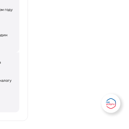
ом году
один
Есть вопрос?
Написать
в
налогу