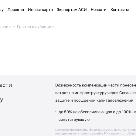
ру
Проекты
Инвесткарта
Экспертам АСИ
Новости
Контакты
щение
Гранты и субсидии
асти
Возможность компенсации части понесе
затрат на инфраструктуру через Соглаше
у
защите и поощрении капиталовложений
до 50% на обеспечивающую и до 100% н
сопутствующую
Согласно требованиям ФЗ от 01.04.2020 № 69-ФЗ «О за
поощрении капиталовложений в РФ» зависит от объем