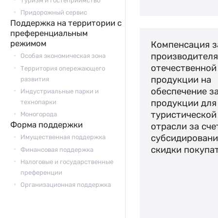
Туризм и гостеприимство
Придорожный сервис
Поддержка на территории с
преференциальным
режимом
Компенсация з
производител
Особая экономическая зона
отечественной
Территория опережающего
продукции на
развития
обеспечение з
Индустриальные парки и
продукции для
технопарки
туристической
Моногорода
Форма поддержки
отрасли за сче
субсидировани
Имущественная поддержка
скидки покупа
Финансовая поддержка
Налоговые и государственные
преференции
Организационная поддержка